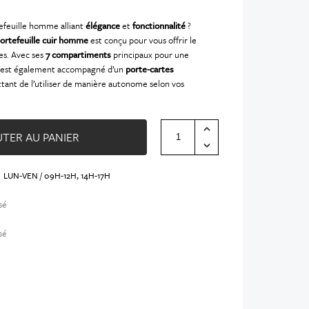
efeuille homme alliant
élégance
et
fonctionnalité
?
ortefeuille cuir homme
est conçu pour vous offrir le
es. Avec ses
7 compartiments
principaux pour une
il est également accompagné d’un
porte-cartes
tant de l’utiliser de manière autonome selon vos
TER AU PANIER
LUN-VEN / 09H-12H, 14H-17H
sé
sé