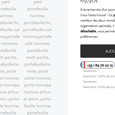
À la recherche d’un port
Vous l’avez trouvé ! Ce
p
meilleur des deux mond
organisation optimale, 
détachable
, vous permet
préférences.
AJOU
+33 1 89 76 02 12
Garanties
Paiement 100% sécuri
Garanties
Paiement 100% sécuri