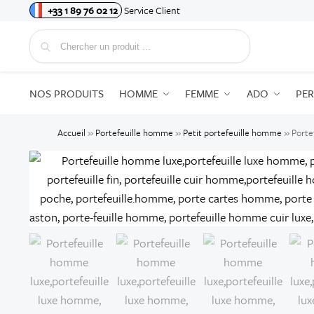
+33 1 89 76 02 12
Service Client
Recherche
NOS PRODUITS
HOMME
FEMME
ADO
PE
Accueil
»
Portefeuille homme
»
Petit portefeuille homme
»
Porte