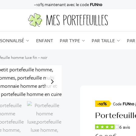
–10% maintenant avec le code
FUN10
RSONNALISÉ
ENFANT
PAR TYPE
PAR TAILLE
PAR
feuille homme luxe fin – noir
-10%
Code
FUN10
j
Portefeuil
6 avis
69,90
€