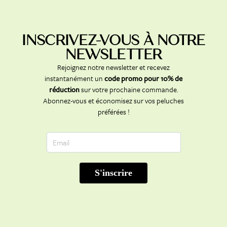
INSCRIVEZ-VOUS À NOTRE
NEWSLETTER
Rejoignez notre newsletter et recevez
instantanément un
code promo pour 10% de
réduction
sur votre prochaine commande.
Abonnez-vous et économisez sur vos peluches
préférées !
E
-
m
a
S'inscrire
i
l
*